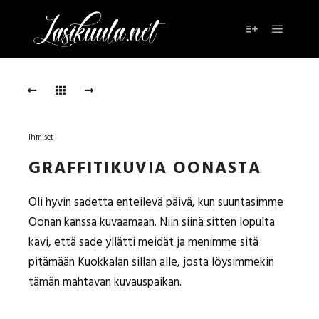
Päävali
Lisätietoja
Oona
graffitikuvissa
OONA
GRAFFITIKUVISSA
Ihmiset
Kuvaaja:
GRAFFITIKUVIA OONASTA
Johanna
Kaasalainen
,
Oli hyvin sadetta enteilevä päivä, kun suuntasimme
Malli:
Oonan kanssa kuvaamaan. Niin siinä sitten lopulta
Oona
kävi, että sade yllätti meidät ja menimme sitä
Niskanen
pitämään Kuokkalan sillan alle, josta löysimmekin
Oona
tämän mahtavan kuvauspaikan.
graffitikuvissa