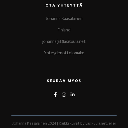
OTA YHTEYTTÄ
Johanna Kaasalainen
Finland
johanna(at)lasikuula.net
Yhteydenottolomake
SEURAA MYÖS
Johanna Kaasalainen 2024 | Kaikki kuvat by Lasikuula.net, ellei