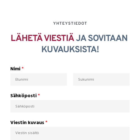
YHTEYSTIEDOT
LÄHETÄ VIESTIÄ
JA SOVITAAN 
KUVAUKSISTA!
Nimi
*
F
L
i
Sähköposti
*
a
r
s
s
t
t
Viestin kuvaus
*