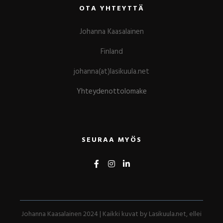
OTA YHTEYTTÄ
Johanna Kaasalainen
Finland
johanna(at)lasikuula.net
Yhteydenottolomake
SEURAA MYÖS
Johanna Kaasalainen 2024 | Kaikki kuvat by Lasikuula.net, ellei