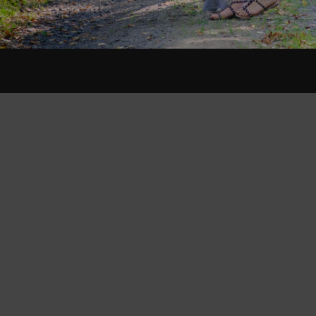
JOHANNA KAASALAINEN
OTA YHTEYTTÄ
Johanna Kaasalainen
Finland