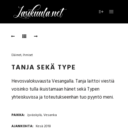
Päävali
Lisätietoja
Tanja
ja
Type
TANJA
Eläimet
,
Ihmiset
JA
TANJA SEKÄ TYPE
TYPE
Kuvaaja:
Hevosvalokuvausta Vesangalla. Tanja laittoi viestiä
Johanna
voisinko tulla ikuistamaan hänet sekä Typen
Kaasalainen
,
yhteiskuvissa ja toteutukseenhan tuo pyyntö meni.
Malli:
Tanja
Paajala
PAIKKA
Jyväskylä, Vesanka
Tanja
AJANKOHTA
Kesä 2018